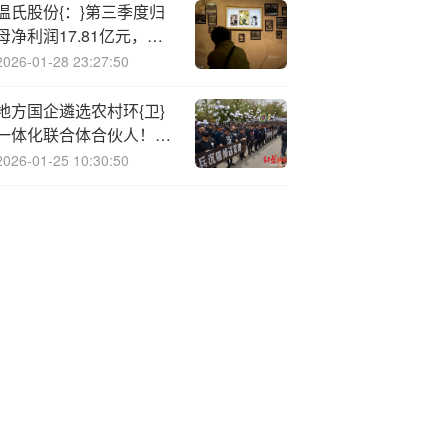
温氏股份{：}第三季度归
母净利润17.81亿元，同
比下降65.02%
2026-01-28 23:27:50
地方国企遴选农村环{卫}
一体化联合体合伙人！侨
银、劲旅等企业入选
2026-01-25 10:30:50