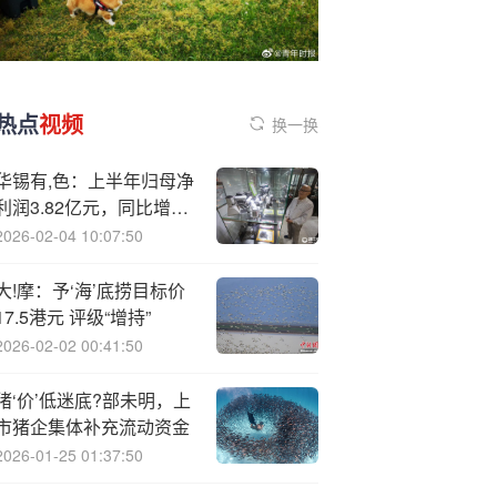
热点
视频
换一换
华锡有,色：上半年归母净
利润3.82亿元，同比增长
9.49%
2026-02-04 10:07:50
大!摩：予‘海’底捞目标价
17.5港元 评级“增持”
2026-02-02 00:41:50
猪‘价’低迷底?部未明，上
市猪企集体补充流动资金
2026-01-25 01:37:50