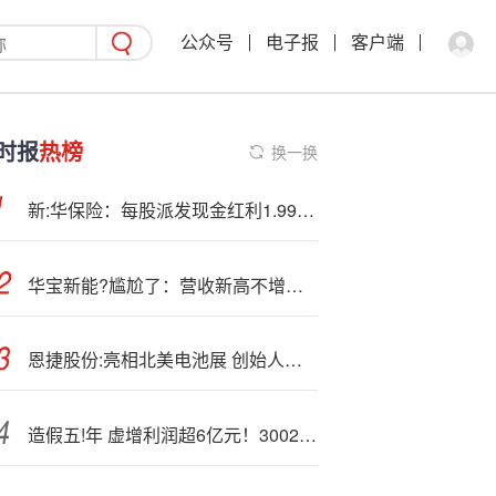
公众号
电子报
客户端
时报
热榜
换一换
新:华保险：每股派发现金红利1.99元，总计分红62.08亿元
华宝新能?尴尬了：营收新高不增利！近半超募用于理财！解禁压力剧增！股价严重破发！
恩捷股份:亮相北美电池展 创始人、董事长李晓明技术战略引关注
造假五!年 虚增利润超6亿元！300237将被ST