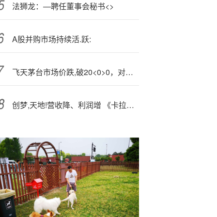
法狮龙：—聘任董事会秘书<>
A股并购市场持续活.跃:
飞天茅台市场价跌,破20<0>0，对贵州茅台的业绩有多大影响？
创梦,天地!营收降、利润增 《卡拉彼丘》能否承载转型希望？