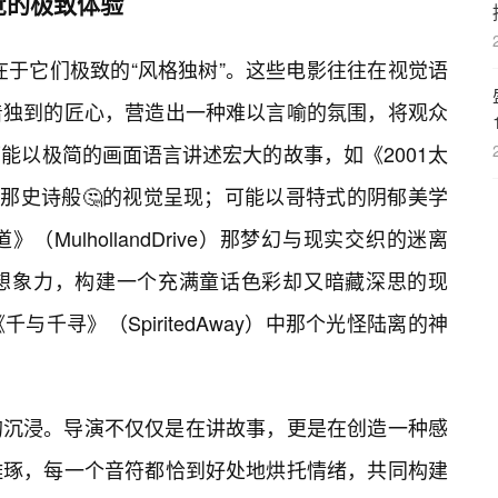
觉的极致体验
，在于它们极致的“风格独树”。这些电影往往在视觉语
着独到的匠心，营造出一种难以言喻的氛围，将观众
能以极简的画面语言讲述宏大的故事，如《2001太
ssey）那史诗般🤔的视觉呈现；可能以哥特式的阴郁美学
MulhollandDrive）那梦幻与现实交织的迷离
想象力，构建一个充满童话色彩却又暗藏深思的现
千寻》（SpiritedAway）中那个光怪陆离的神
的沉浸。导演不仅仅是在讲故事，更是在创造一种感
雕琢，每一个音符都恰到好处地烘托情绪，共同构建