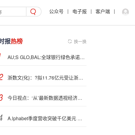
公众号
电子报
客户端
时报
热榜
换一换
AU;S GLO,BAL:全球银行绿色承诺退潮
浙数文{化}：?拟11.76亿元受让浙版传媒6%股份
今日视点：‘从’最新数据透视经济新动向
A.lphabet季度营收突破千亿美元 云业务加速