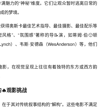
满魅力的“神秘”维度。它们让观众暂时逃离日常的
成的梦境。
些获得奥斯卡最佳艺术指导、最佳摄影、最佳配乐等
格”、“氛围感”著称的导📝演，如蒂姆·伯🙂顿
dLynch）、韦斯·安德森（WesAnderson）等，他们
电影，在视觉呈现上往往有着独特的东方或西方韵
。
🔥观影挑战
入口，在于其对传统叙事结构的“解构”。这些电影不满足