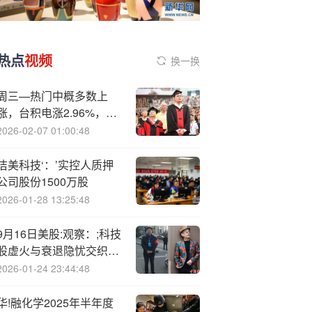
热点
视频
换一换
周三—热门中概多数上
涨，台积电涨2.96%，新
东方涨10.50%
2026-02-07 01:00:48
洁美科技‘：’实控人质押
公司股份1500万股
2026-01-28 13:25:48
9月16日美股:观察：;科技
股虚火与衰退隐忧交织，
降息共识难破市场迷局
2026-01-24 23:44:48
华!融化学2025年半年度