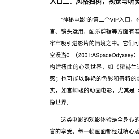
入口二：风格独树，视觉与听
“神秘电影”的第二个VIP入口
言、镜头运用、配乐剪辑等方面有
牢牢吸引进影片的情境之中。它们可
空漫游》（2001:ASpaceOdy
构建扭曲的心灵世界，如《穆赫兰道》（
感；也可能以鲜艳的色彩和奇特的
实，如宫崎骏的动画电影，尤其是《千与
隐世界。
这类电影的观影体验是全身心
官的享受。每一帧画面都经过精心